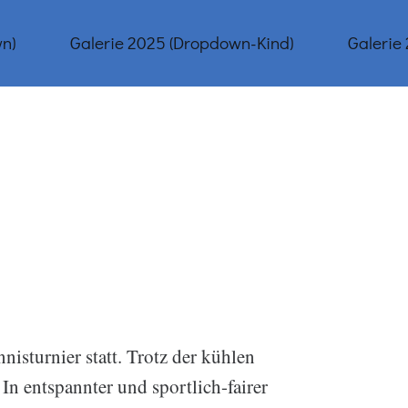
n)
Galerie 2025 (Dropdown-Kind)
Galerie
isturnier statt. Trotz der kühlen
In entspannter und sportlich-fairer